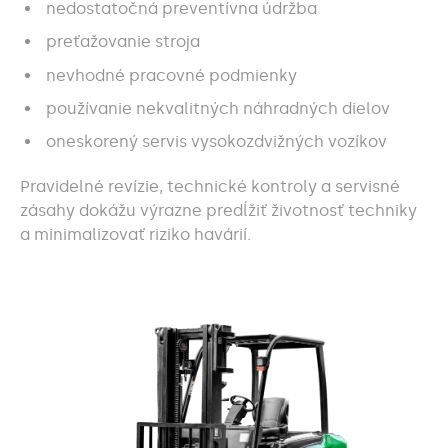
nedostatočná preventívna údržba
preťažovanie stroja
nevhodné pracovné podmienky
používanie nekvalitných náhradných dielov
oneskorený servis vysokozdvižných vozíkov
Pravidelné revízie, technické kontroly a servisné
zásahy dokážu výrazne predĺžiť životnosť techniky
a minimalizovať riziko havárií.