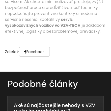
servisom. Ak chcete minimalizovať prestoje, zvýšiť
bezpečnosť práce a predĺžiť životnosť techniky,
nepodceňujte preventívne kontroly a moderné
servisné riešenia. Spoľahlivý
servis
vysokozdvižných vozíkov vo VZV-TECH
je základom
efektívnej logistiky a bezproblémovej prevádzky.
Zdieľať:
Facebook
Podobné články
Aké sú najčastejšie nehody s VZV
a ako im predchádzať?