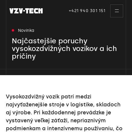
Skip
to
+421 940 301 151
toggle
the
navigati
content
Novinka
Najčastejšie poruchy
vysokozdvižných vozíkov a ich
príčiny
Vysokozdvižný vozík patrí medzi
najvyťaženejšie stroje v logistike, skladoch
aj výrobe. Pri každodennej prevádzke je
vystavený veľkej záťaži, nepriaznivým
podmienkam a intenzívnemu používaniu, čo