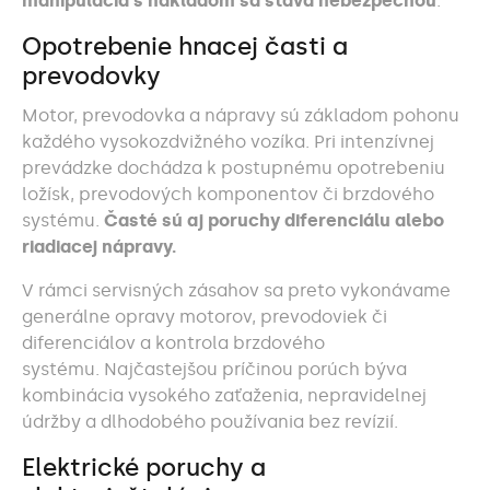
manipulácia s nákladom sa stáva nebezpečnou
.
Opotrebenie hnacej časti a
prevodovky
Motor, prevodovka a nápravy sú základom pohonu
každého vysokozdvižného vozíka. Pri intenzívnej
prevádzke dochádza k postupnému opotrebeniu
ložísk, prevodových komponentov či brzdového
systému.
Časté sú aj poruchy diferenciálu alebo
riadiacej nápravy.
V rámci servisných zásahov sa preto vykonávame
generálne opravy motorov, prevodoviek či
diferenciálov a kontrola brzdového
systému. Najčastejšou príčinou porúch býva
kombinácia vysokého zaťaženia, nepravidelnej
údržby a dlhodobého používania bez revízií.
Elektrické poruchy a