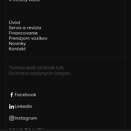
Úvod
Servis a revízia
Financovanie
Prenájom vozíkov
Novinky
Kontakt
Tvorba web stránok h24
Ochrana osobných údajov
Facebook
LinkedIn
Instagram
0940 301 151