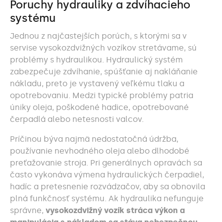
Poruchy hydrauliky a zdvíhacieho
systému
Jednou z najčastejších porúch, s ktorými sa v
servise vysokozdvižných vozíkov stretávame, sú
problémy s hydraulikou. Hydraulický systém
zabezpečuje zdvíhanie, spúšťanie aj nakláňanie
nákladu, preto je vystavený veľkému tlaku a
opotrebovaniu. Medzi typické problémy patria
úniky oleja, poškodené hadice, opotrebované
čerpadlá alebo netesnosti valcov.
Príčinou býva najmä nedostatočná údržba,
používanie nevhodného oleja alebo dlhodobé
preťažovanie stroja. Pri generálnych opravách sa
často vykonáva výmena hydraulických čerpadiel,
hadíc a pretesnenie rozvádzačov, aby sa obnovila
plná funkčnosť systému. Ak hydraulika nefunguje
správne,
vysokozdvižný vozík stráca výkon a