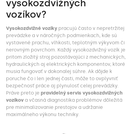
vysokozdvižných
vozíkov?
Vysokozdvižné vozíky
pracujú často v nepretržitej
prevádzke a v náročných podmienkach, kde sú
vystavené prachu, vlhkosti, teplotným výkyvom či
nerovným povrchom. Každý vysokozdvižný vozík je
pritom zložitý stroj pozostávajúci z mechanických,
hydraulických aj elektrických komponentov, ktoré
musia fungovať v dokonalej súhre. Ak dôjde k
poruche čo i len jednej časti, môže to ovplyvniť
bezpečnosť práce aj plynulosť celej prevádzky.
Práve preto je
pravidelný servis vysokozdvižných
vozíkov
a včasná diagnostika problémov dôležitá
pre minimalizovanie prestojov a udržanie
maximálneho výkonu techniky.