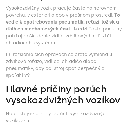
Vysokozdvižný vozík pracuje často na nerovnom
povrchu, v exteriéri alebo v prašnom prostredí.
To
vedie k opotrebovaniu pneumatík, reťazí, ložísk a
ďalších mechanických častí
. Medzi časté poruchy
patrí aj poškodenie vidlíc, zdvihových reťazí či
chladiaceho systému.
Pri rozsiahlejších opravách sa preto vymieňajú
zdvihové reťaze, vidlice, chladiče alebo
pneumatiky, aby bol stroj opäť bezpečný a
spoľahlivý.
Hlavné príčiny porúch
vysokozdvižných vozíkov
Najčastejšie príčiny porúch vysokozdvižných
vozíkov sú: