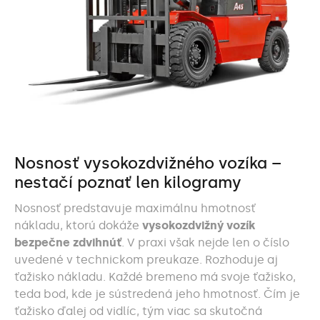
Nosnosť vysokozdvižného vozíka –
nestačí poznať len kilogramy
Nosnosť predstavuje maximálnu hmotnosť
nákladu, ktorú dokáže
vysokozdvižný vozík
bezpečne zdvihnúť
. V praxi však nejde len o číslo
uvedené v technickom preukaze. Rozhoduje aj
ťažisko nákladu. Každé bremeno má svoje ťažisko,
teda bod, kde je sústredená jeho hmotnosť. Čím je
ťažisko ďalej od vidlíc, tým viac sa skutočná