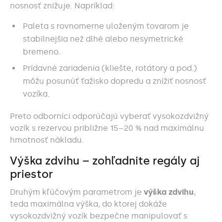
nosnosť znižuje. Napríklad:
Paleta s rovnomerne uloženým tovarom je
stabilnejšia než dlhé alebo nesymetrické
bremeno.
Prídavné zariadenia (kliešte, rotátory a pod.)
môžu posunúť ťažisko dopredu a znížiť nosnosť
vozíka.
Preto odborníci odporúčajú vyberať vysokozdvižný
vozík s rezervou približne 15–20 % nad maximálnu
hmotnosť nákladu.
Výška zdvihu – zohľadnite regály aj
priestor
Druhým kľúčovým parametrom je
výška zdvihu
,
teda maximálna výška, do ktorej dokáže
vysokozdvižný vozík bezpečne manipulovať s