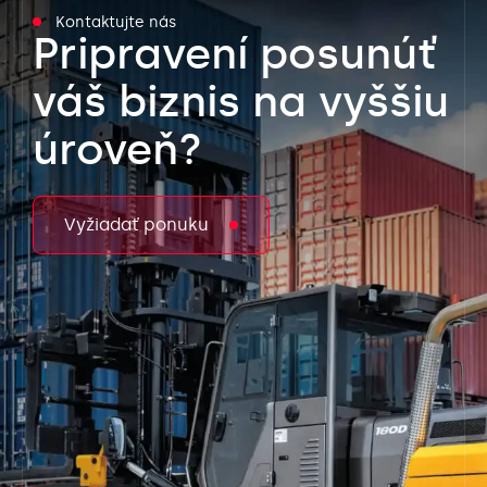
Kontaktujte nás
Pripravení posunúť
váš biznis na vyššiu
úroveň?
Vyžiadať ponuku