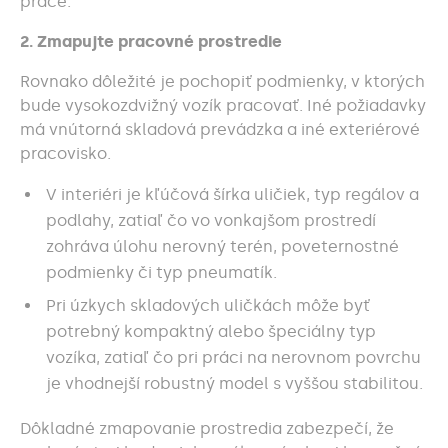
práce.
2. Zmapujte pracovné prostredie
Rovnako dôležité je pochopiť podmienky, v ktorých
bude vysokozdvižný vozík pracovať. Iné požiadavky
má vnútorná skladová prevádzka a iné exteriérové
pracovisko.
V interiéri je kľúčová šírka uličiek, typ regálov a
podlahy, zatiaľ čo vo vonkajšom prostredí
zohráva úlohu nerovný terén, poveternostné
podmienky či typ pneumatík.
Pri úzkych skladových uličkách môže byť
potrebný kompaktný alebo špeciálny typ
vozíka, zatiaľ čo pri práci na nerovnom povrchu
je vhodnejší robustný model s vyššou stabilitou.
Dôkladné zmapovanie prostredia zabezpečí, že