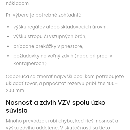
nákladom.
Pri výbere je potrebné zohľadniť:
výšku regálov alebo skladovacích úrovní,
výšku stropu či vstupných brán,
prípadné prekážky v priestore,
požiadavky na voľný zdvih (napr. pri práci v
kontajneroch).
Odporúča sa zmerať najvyšší bod, kam potrebujete
ukladať tovar, a pripočítať rezervu približne 100–
200 mm.
Nosnosť a zdvih VZV spolu úzko
súvisia
Mnoho prevádzok robí chybu, keď rieši nosnosť a
výšku zdvihu oddelene. V skutočnosti sa tieto