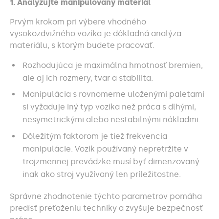
1. Analyzujte manipulovaný materiál
Prvým krokom pri výbere vhodného
vysokozdvižného vozíka je dôkladná analýza
materiálu, s ktorým budete pracovať.
Rozhodujúca je maximálna hmotnosť bremien,
ale aj ich rozmery, tvar a stabilita.
Manipulácia s rovnomerne uloženými paletami
si vyžaduje iný typ vozíka než práca s dlhými,
nesymetrickými alebo nestabilnými nákladmi.
Dôležitým faktorom je tiež frekvencia
manipulácie. Vozík používaný nepretržite v
trojzmennej prevádzke musí byť dimenzovaný
inak ako stroj využívaný len príležitostne.
Správne zhodnotenie týchto parametrov pomáha
predísť preťaženiu techniky a zvyšuje bezpečnosť