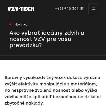
Skip
to
+421 940 301 151
toggle
the
navigati
content
Novinka
Ako vybrať ideálny zdvih a
nosnosť VZV pre vašu
prevádzku?
Správny vysokozdvižný vozík dokáže výrazne
zvýšiť efektivitu manipulácie s materiálom,
no nesprávne zvolená nosnosť alebo výška
zdvihu môže spôsobiť bezpečnostné riziká aj
zbytočné náklady.