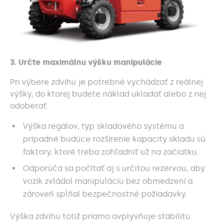
3. Určte maximálnu výšku manipulácie
Pri výbere zdvihu je potrebné vychádzať z reálnej
výšky, do ktorej budete náklad ukladať alebo z nej
odoberať.
Výška regálov, typ skladového systému a
prípadné budúce rozšírenie kapacity skladu sú
faktory, ktoré treba zohľadniť už na začiatku.
Odporúča sa počítať aj s určitou rezervou, aby
vozík zvládol manipuláciu bez obmedzení a
zároveň spĺňal bezpečnostné požiadavky.
Výška zdvihu totiž priamo ovplyvňuje stabilitu