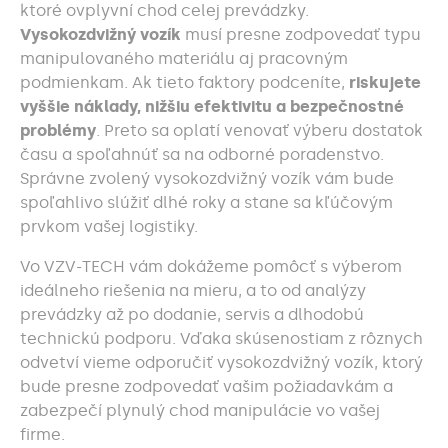
ktoré ovplyvní chod celej prevádzky.
Vysokozdvižný vozík
musí presne zodpovedať typu
manipulovaného materiálu aj pracovným
podmienkam. Ak tieto faktory podceníte,
riskujete
vyššie náklady, nižšiu efektivitu a bezpečnostné
problémy
. Preto sa oplatí venovať výberu dostatok
času a spoľahnúť sa na odborné poradenstvo.
Správne zvolený vysokozdvižný vozík vám bude
spoľahlivo slúžiť dlhé roky a stane sa kľúčovým
prvkom vašej logistiky.
Vo
VZV-TECH
vám dokážeme pomôcť s výberom
ideálneho riešenia na mieru, a to od analýzy
prevádzky až po dodanie, servis a dlhodobú
technickú podporu. Vďaka skúsenostiam z rôznych
odvetví vieme odporučiť vysokozdvižný vozík, ktorý
bude presne zodpovedať vašim požiadavkám a
zabezpečí plynulý chod manipulácie vo vašej
firme.