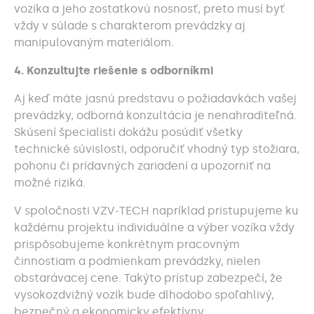
vozíka a jeho zostatkovú nosnosť, preto musí byť
vždy v súlade s charakterom prevádzky aj
manipulovaným materiálom.
4. Konzultujte riešenie s odborníkmi
Aj keď máte jasnú predstavu o požiadavkách vašej
prevádzky, odborná konzultácia je nenahraditeľná.
Skúsení špecialisti dokážu posúdiť všetky
technické súvislosti, odporučiť vhodný typ stožiara,
pohonu či prídavných zariadení a upozorniť na
možné riziká.
V spoločnosti VZV-TECH napríklad pristupujeme ku
každému projektu individuálne a výber vozíka vždy
prispôsobujeme konkrétnym pracovným
činnostiam a podmienkam prevádzky, nielen
obstarávacej cene. Takýto prístup zabezpečí, že
vysokozdvižný vozík bude dlhodobo spoľahlivý,
bezpečný a ekonomicky efektívny.