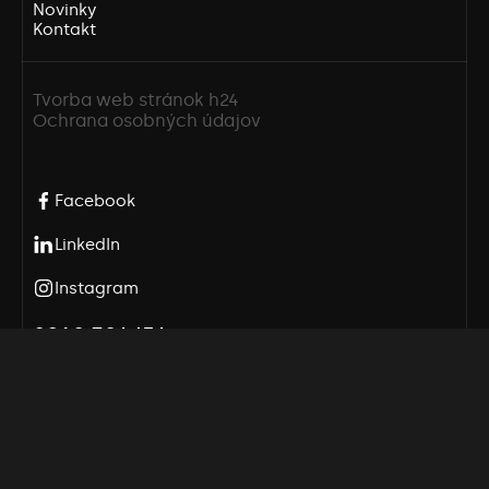
Novinky
Kontakt
Tvorba web stránok h24
Ochrana osobných údajov
Facebook
LinkedIn
Instagram
0940 301 151
info@vzv-tech.sk
© 2026 VZV-TECH s.r.o.
GDPR / spracovanie Cookies