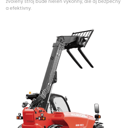
zvolený stroj bude nielen výkonný, ale aj bezpečný
a efektívny.