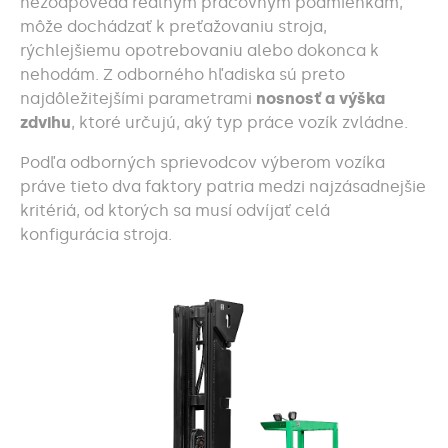
nezodpovedá reálnym pracovným podmienkam,
môže dochádzať k preťažovaniu stroja,
rýchlejšiemu opotrebovaniu alebo dokonca k
nehodám. Z odborného hľadiska sú preto
najdôležitejšími parametrami
nosnosť a výška
zdvihu
, ktoré určujú, aký typ práce vozík zvládne.
Podľa odborných sprievodcov výberom vozíka
práve tieto dva faktory patria medzi najzásadnejšie
kritériá, od ktorých sa musí odvíjať celá
konfigurácia stroja.