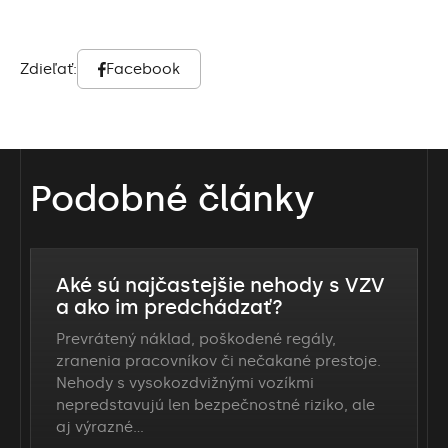
Zdieľať:
Facebook
Podobné články
Aké sú najčastejšie nehody s VZV
a ako im predchádzať?
Prevrátený náklad, poškodené regály,
zranenia pracovníkov či nečakané prestoje.
Nehody s vysokozdvižnými vozíkmi
nepredstavujú len bezpečnostné riziko, ale
aj výrazné…