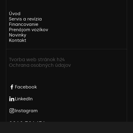
Úvod
Servis a revízia
Financovanie
Prenájom vozíkov
Novinky
Kontakt
Tvorba web stránok h24
Ochrana osobných údajov
Facebook
LinkedIn
Instagram
0940 301 151
info@vzv-tech.sk