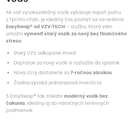
Ak váš vysokozdvižný vozík vykazuje aspoň jednu
z týchto chýb, je ideálny čas pozrieť sa na riešenie
EasySwap® od VZV-TECH
– službu, ktorá vám
umožní
vymeniť starý vozík za nový bez finančného
stresu
:
Starý VZV odkúpime ihneď
Doplatok za nový vozík si rozložíte do splátok
Nový stroj dostanete so
7-ročnou zárukou
Žiadna vysoká jednorazová investícia
S EasySwap® tak získate
moderný vozík bez
čakania
, ideálny aj do náročných terénnych
podmienok.