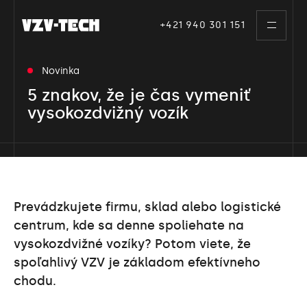
Skip
to
+421 940 301 151
toggle
the
navigati
content
Novinka
5 znakov, že je čas vymeniť
vysokozdvižný vozík
Prevádzkujete firmu, sklad alebo logistické
centrum, kde sa denne spoliehate na
vysokozdvižné vozíky? Potom viete, že
spoľahlivý VZV je základom efektívneho
chodu.