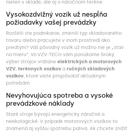
nielen v sklade, ale aj v náročnom teréne.
Vysokozdvižný vozík už nespĺňa
požiadavky vašej prevádzky
Rozšírili ste podnikanie, zmenili typ skladovaného
tovaru alebo pracujete v inom prostredí ako
predtým? Váš pôvodný vozík už možno nie je „stav
na mieru“. Vo VZV-TECH vám ponúkame široký
výber strojov vrátane
elektrických a motorových
VZV
,
terénnych vozíkov
a
ručných skladových
vozíkov
, ktoré viete prispôsobiť aktuálnym
potrebám.
Nevyhovujúca spotreba a vysoké
prevádzkové náklady
Staré stroje bývajú energeticky náročné a
neekologické. V prípade motorových vozíkov to
znamená aj vyššiu spotrebu paliva. Ak chcete znížiť