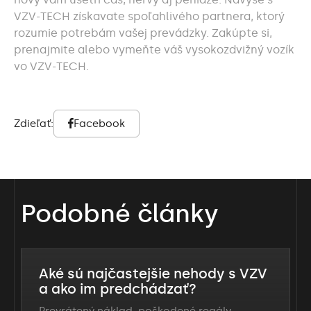
VZV-TECH získavate spoľahlivého partnera, ktorý
rozumie potrebám vašej prevádzky. Zakúpte si,
prenajmite alebo vymeňte váš
vysokozdvižný vozík
vo VZV-TECH.
Zdieľať:
Facebook
Podobné články
Aké sú najčastejšie nehody s VZV
a ako im predchádzať?
Prevrátený náklad, poškodené regály,