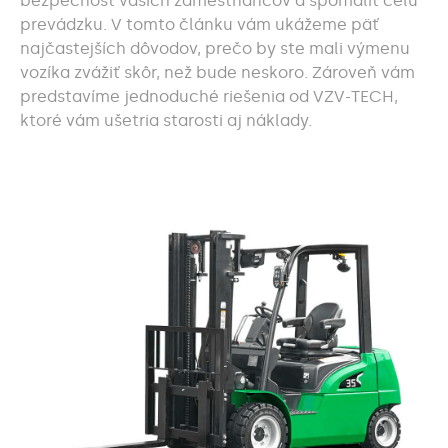
bezpečnosť vašich zamestnancov a spomaliť celú
prevádzku. V tomto článku vám ukážeme päť
najčastejších dôvodov, prečo by ste mali výmenu
vozíka zvážiť skôr, než bude neskoro. Zároveň vám
predstavíme jednoduché riešenia od VZV-TECH,
ktoré vám ušetria starosti aj náklady.