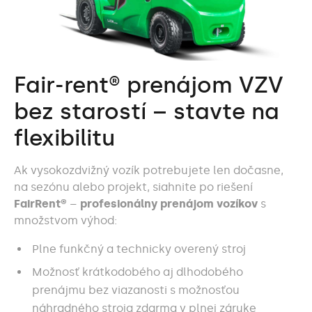
Fair-rent® prenájom VZV
bez starostí – stavte na
flexibilitu
Ak
vysokozdvižný vozík
potrebujete len dočasne,
na sezónu alebo projekt, siahnite po riešení
FairRent®
–
profesionálny prenájom vozíkov
s
množstvom výhod:
Plne funkčný a technicky overený stroj
Možnosť krátkodobého aj dlhodobého
prenájmu bez viazanosti s možnosťou
náhradného stroja zdarma v plnej záruke