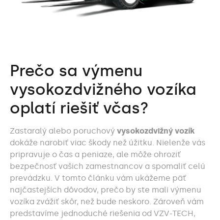
Prečo sa výmenu
vysokozdvižného vozíka
oplatí riešiť včas?
Zastaralý alebo poruchový
vysokozdvižný vozík
dokáže narobiť viac škody než úžitku. Nielenže vás
pripravuje o čas a peniaze, ale môže ohroziť
bezpečnosť vašich zamestnancov a spomaliť celú
prevádzku. V tomto článku vám ukážeme päť
najčastejších dôvodov, prečo by ste mali výmenu
vozíka zvážiť skôr, než bude neskoro. Zároveň vám
predstavíme jednoduché riešenia od VZV-TECH,