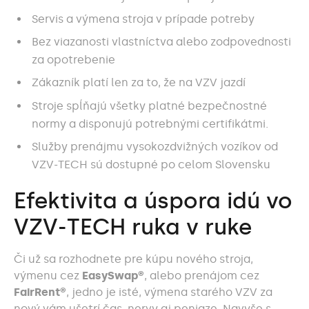
Servis a výmena stroja v prípade potreby
Bez viazanosti vlastníctva alebo zodpovednosti
za opotrebenie
Zákazník platí len za to, že na VZV jazdí
Stroje spĺňajú všetky platné bezpečnostné
normy a disponujú potrebnými certifikátmi.
Služby prenájmu vysokozdvižných vozíkov od
VZV-TECH sú dostupné po celom Slovensku
Efektivita a úspora idú vo
VZV-TECH ruka v ruke
Či už sa rozhodnete pre kúpu nového stroja,
výmenu cez
EasySwap®
, alebo prenájom cez
FairRent®
, jedno je isté, výmena starého VZV za
nový vám ušetrí čas, nervy aj peniaze. Navyše s