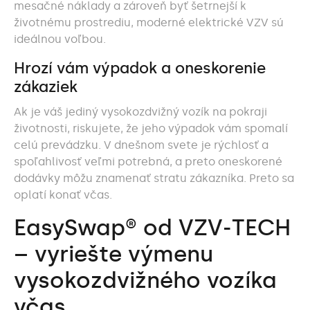
mesačné náklady a zároveň byť šetrnejší k
životnému prostrediu, moderné elektrické VZV sú
ideálnou voľbou.
Hrozí vám výpadok a oneskorenie
zákaziek
Ak je váš jediný vysokozdvižný vozík na pokraji
životnosti, riskujete, že jeho výpadok vám spomalí
celú prevádzku. V dnešnom svete je rýchlosť a
spoľahlivosť veľmi potrebná, a preto oneskorené
dodávky môžu znamenať stratu zákazníka. Preto sa
oplatí konať včas.
EasySwap® od VZV-TECH
– vyriešte výmenu
vysokozdvižného vozíka
včas