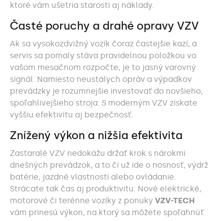
ktoré vám ušetria starosti aj náklady.
Časté poruchy a drahé opravy VZV
Ak sa vysokozdvižný vozík čoraz častejšie kazí, a
servis sa pomaly stáva pravidelnou položkou vo
vašom mesačnom rozpočte, je to jasný varovný
signál. Namiesto neustálych opráv a výpadkov
prevádzky je rozumnejšie investovať do novšieho,
spoľahlivejšieho stroja. S moderným VZV získate
vyššiu efektivitu aj bezpečnosť.
Znížený výkon a nižšia efektivita
Zastaralé VZV nedokážu držať krok s nárokmi
dnešných prevádzok, a to či už ide o nosnosť, výdrž
batérie, jazdné vlastnosti alebo ovládanie.
Strácate tak čas aj produktivitu. Nové elektrické,
motorové či terénne vozíky z ponuky
VZV-TECH
vám prinesú výkon, na ktorý sa môžete spoľahnúť